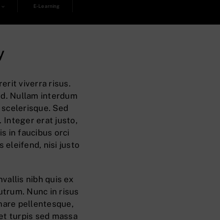
E-Learning
y
rit viverra risus.
 sed. Nullam interdum
 scelerisque. Sed
. Integer erat justo,
s in faucibus orci
s eleifend, nisi justo
vallis nibh quis ex
rutrum. Nunc in risus
rnare pellentesque,
 et turpis sed massa