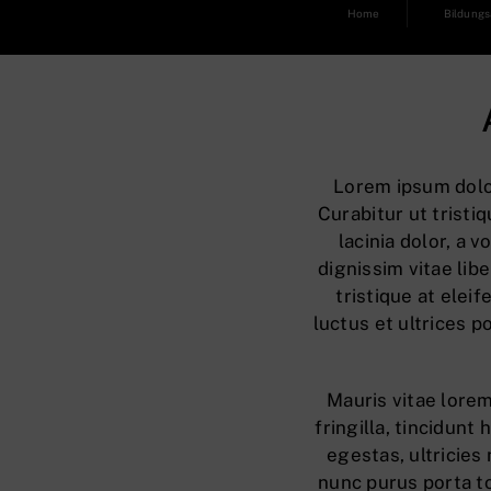
Zum
Home
Bildung
Inhalt
springen
Lorem ipsum dolor
Curabitur ut tristiq
lacinia dolor, a
dignissim vitae libe
tristique at elei
luctus et ultrices po
Mauris vitae lorem
fringilla, tincidunt
egestas, ultricies
nunc purus porta to