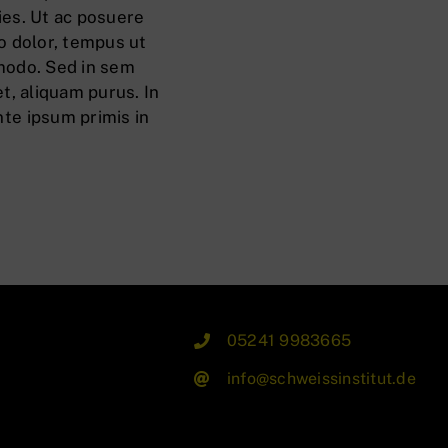
cies. Ut ac posuere
o dolor, tempus ut
modo. Sed in sem
t, aliquam purus. In
te ipsum primis in
05241 9983665
info@schweissinstitut.de