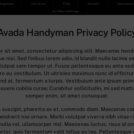
sangebote
Das Team
FAQs
Kontakt
Impressum
Zertifikatsabfrage
Avada Handyman Privacy Polic
 sit amet, consectetur adipiscing elit. Maecenas hendre
ue nisi. Sed finibus lorem odio, id blandit nulla lacinia
 volutpat sem tempor ut. Fusce pellentesque eu ante sed
ro eu vestibulum. Ut ultricies maximus nunc id efficitur
fend at, fermentum a turpis. Vestibulum ante ipsum primi
suere cubilia curae; Curabitur sollicitudin, mi sed matti
semper enim, sit amet consequat.
 suscipit, pharetra ex et, commodo diam. Maecenas con
 hendrerit nisi ornare. Morbi volutpat viverra nibh vitae 
 nulla vel, ullamcorper nisl. Maecenas luctus, risus id o
rtor, quis fermentum velit tellus eu leo. Pellentesque