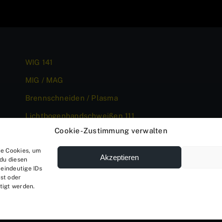
WIG 141
MIG / MAG
Brennschneiden / Plasma
Lichtbogenhandschweißen 111
Cookie-Zustimmung verwalten
ie Cookies, um
Akzeptieren
du diesen
eindeutige IDs
st oder
tigt werden.