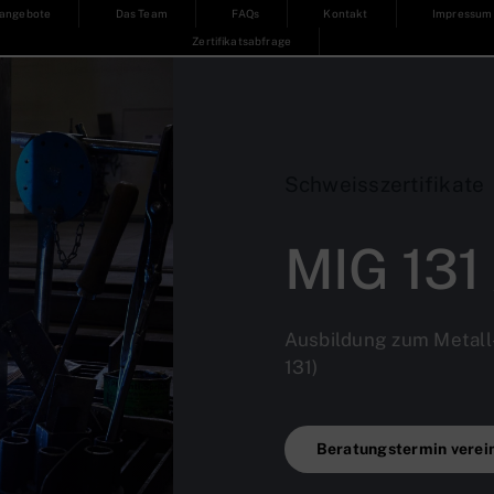
sangebote
Das Team
FAQs
Kontakt
Impressum
Zertifikatsabfrage
Schweisszertifikate
MIG 131
Ausbildung zum Metall
131)
Beratungstermin verei