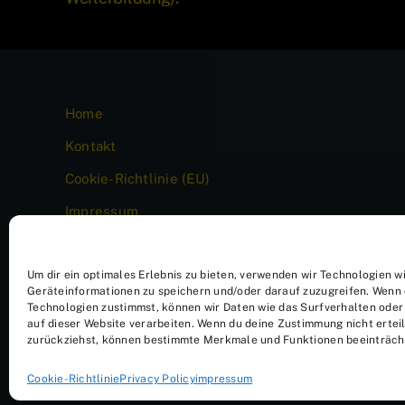
Home
Kontakt
Cookie-Richtlinie (EU)
Impressum
News
Um dir ein optimales Erlebnis zu bieten, verwenden wir Technologien w
Geräteinformationen zu speichern und/oder darauf zuzugreifen. Wenn 
Technologien zustimmst, können wir Daten wie das Surfverhalten oder 
auf dieser Website verarbeiten. Wenn du deine Zustimmung nicht erteil
zurückziehst, können bestimmte Merkmale und Funktionen beeinträch
Cookie-Richtlinie
Privacy Policy
impressum